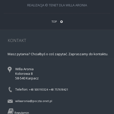
REALIZACJA © TENET DLA WILLA ARONIA
TOP
KONTAKT
Masz pytania? Chciałbyś o coś zapytać. Zapraszamy do kontaktu.
Willa Aronia
Kolorowa 8
58-540 Karpacz
Telefon:
+48 500193324
+48 757618421
willaaronia@poczta.onet.pl
Regulamin