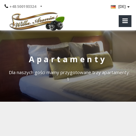
•
+48 500193324
[DE]
Apartamenty
Dla naszych gości mamy przygotowane trzy apartamenty:
1